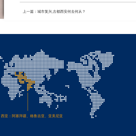
上一篇：城市复兴,古都西安何去何从？
西亚：阿塞拜疆、格鲁吉亚、亚美尼亚